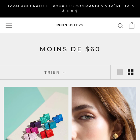
Aller
LIVRAISON GRATUITE POUR LES COMMANDES SUPÉRIEURES
au
À 150 $
contenu
MOINS DE $60
TRIER