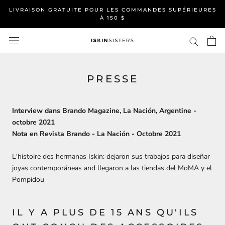
Aller
LIVRAISON GRATUITE POUR LES COMMANDES SUPÉRIEURES
au
À 150 $
contenu
PRESSE
Interview dans Brando Magazine, La Nación, Argentine -
octobre 2021
Nota en Revista Brando - La Nación - Octobre 2021
L'histoire des hermanas Iskin: dejaron sus trabajos para diseñar
joyas contemporáneas and llegaron a las tiendas del MoMA y el
Pompidou
IL Y A PLUS DE 15 ANS QU'ILS